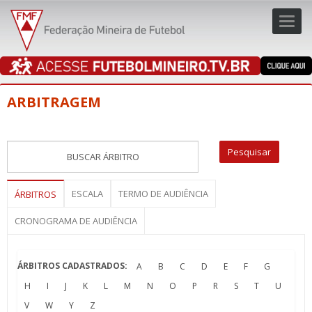
Toggl
navig
navig
ARBITRAGEM
ESCALA
TERMO DE AUDIÊNCIA
ÁRBITROS
CRONOGRAMA DE AUDIÊNCIA
ÁRBITROS CADASTRADOS:
A
B
C
D
E
F
G
H
I
J
K
L
M
N
O
P
R
S
T
U
V
W
Y
Z