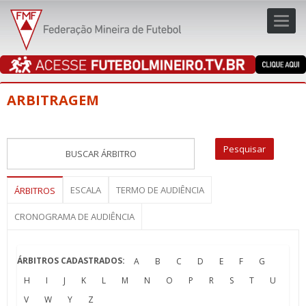
Toggl
navig
navig
ARBITRAGEM
ESCALA
TERMO DE AUDIÊNCIA
ÁRBITROS
CRONOGRAMA DE AUDIÊNCIA
ÁRBITROS CADASTRADOS:
A
B
C
D
E
F
G
H
I
J
K
L
M
N
O
P
R
S
T
U
V
W
Y
Z