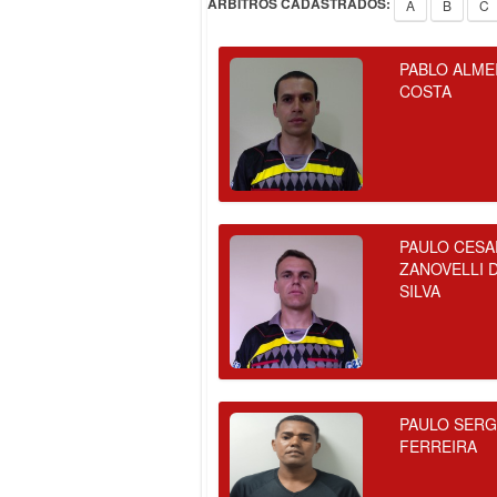
ÁRBITROS CADASTRADOS:
A
B
C
PABLO ALME
COSTA
PAULO CESA
ZANOVELLI 
SILVA
PAULO SERG
FERREIRA