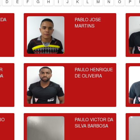
D
E
F
G
H
I
J
K
L
M
N
O
P
IDA
PABLO JOSE
MARTINS
R
PAULO HENRIQUE
DA
DE OLIVEIRA
IO
PAULO VICTOR DA
SILVA BARBOSA