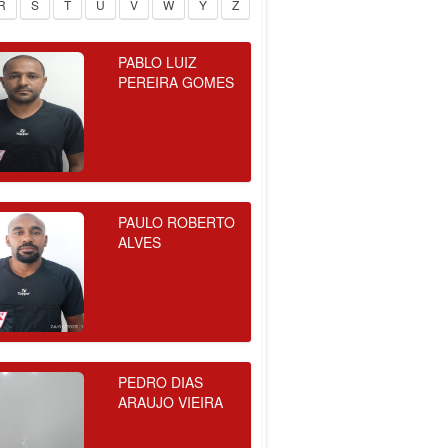
R
S
T
U
V
W
Y
Z
PABLO LUIZ
PEREIRA GOMES
PAULO ROBERTO
ALVES
PEDRO DIAS
ARAUJO VIEIRA