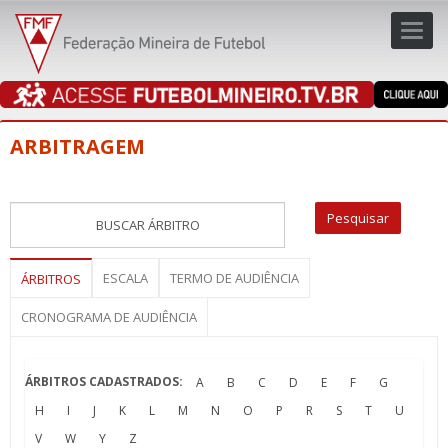
Toggl
navig
navig
ARBITRAGEM
ESCALA
TERMO DE AUDIÊNCIA
ÁRBITROS
CRONOGRAMA DE AUDIÊNCIA
ÁRBITROS CADASTRADOS:
A
B
C
D
E
F
G
H
I
J
K
L
M
N
O
P
R
S
T
U
V
W
Y
Z