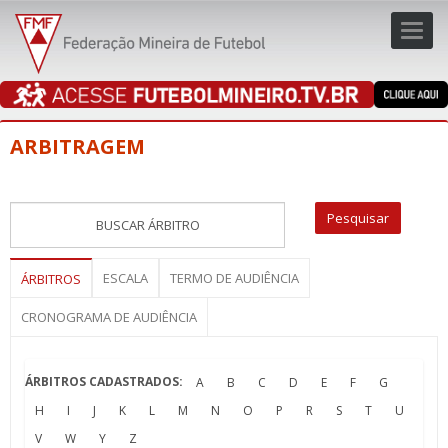
Toggl
navig
navig
ARBITRAGEM
ESCALA
TERMO DE AUDIÊNCIA
ÁRBITROS
CRONOGRAMA DE AUDIÊNCIA
ÁRBITROS CADASTRADOS:
A
B
C
D
E
F
G
H
I
J
K
L
M
N
O
P
R
S
T
U
V
W
Y
Z