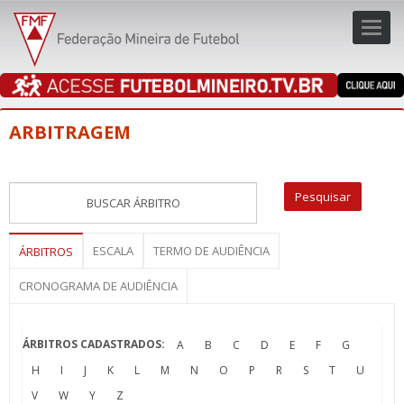
Toggl
navig
navig
ARBITRAGEM
ESCALA
TERMO DE AUDIÊNCIA
ÁRBITROS
CRONOGRAMA DE AUDIÊNCIA
ÁRBITROS CADASTRADOS:
A
B
C
D
E
F
G
H
I
J
K
L
M
N
O
P
R
S
T
U
V
W
Y
Z