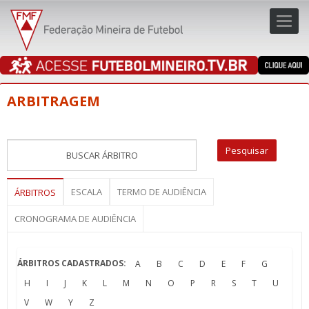
Toggl
navig
navig
ARBITRAGEM
ESCALA
TERMO DE AUDIÊNCIA
ÁRBITROS
CRONOGRAMA DE AUDIÊNCIA
ÁRBITROS CADASTRADOS:
A
B
C
D
E
F
G
H
I
J
K
L
M
N
O
P
R
S
T
U
V
W
Y
Z