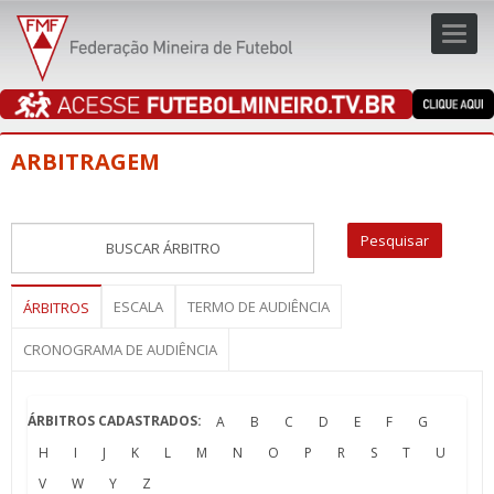
Toggl
navig
navig
ARBITRAGEM
ESCALA
TERMO DE AUDIÊNCIA
ÁRBITROS
CRONOGRAMA DE AUDIÊNCIA
ÁRBITROS CADASTRADOS:
A
B
C
D
E
F
G
H
I
J
K
L
M
N
O
P
R
S
T
U
V
W
Y
Z