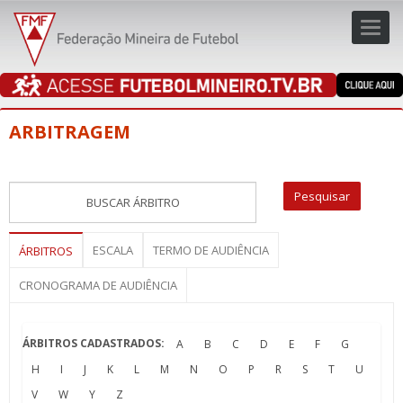
Toggl
navig
navig
ARBITRAGEM
ESCALA
TERMO DE AUDIÊNCIA
ÁRBITROS
CRONOGRAMA DE AUDIÊNCIA
ÁRBITROS CADASTRADOS:
A
B
C
D
E
F
G
H
I
J
K
L
M
N
O
P
R
S
T
U
V
W
Y
Z