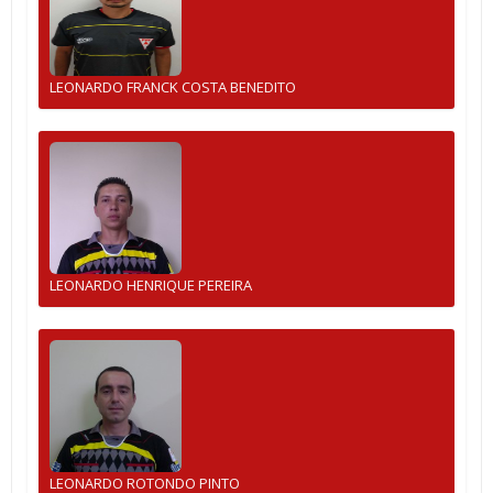
LEONARDO FRANCK COSTA BENEDITO
LEONARDO HENRIQUE PEREIRA
LEONARDO ROTONDO PINTO