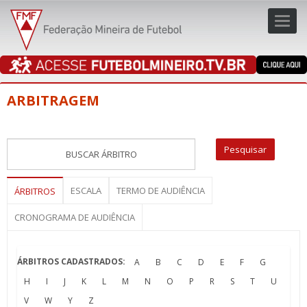
Toggl
navig
navig
ARBITRAGEM
ESCALA
TERMO DE AUDIÊNCIA
ÁRBITROS
CRONOGRAMA DE AUDIÊNCIA
ÁRBITROS CADASTRADOS:
A
B
C
D
E
F
G
H
I
J
K
L
M
N
O
P
R
S
T
U
V
W
Y
Z