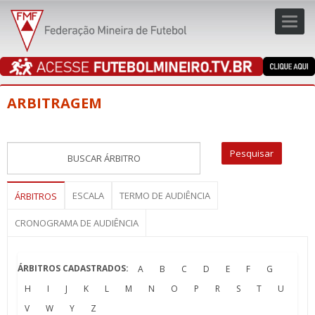
Toggl
navig
navig
ARBITRAGEM
ESCALA
TERMO DE AUDIÊNCIA
ÁRBITROS
CRONOGRAMA DE AUDIÊNCIA
ÁRBITROS CADASTRADOS:
A
B
C
D
E
F
G
H
I
J
K
L
M
N
O
P
R
S
T
U
V
W
Y
Z