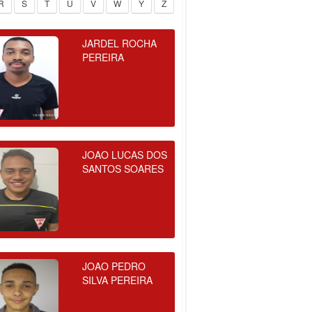
R
S
T
U
V
W
Y
Z
JARDEL ROCHA
PEREIRA
JOAO LUCAS DOS
SANTOS SOARES
JOAO PEDRO
SILVA PEREIRA