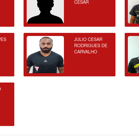
CESAR
PES
JULIO CESAR
RODRIGUES DE
CARVALHO
O
O