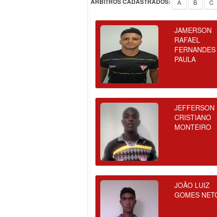
ÁRBITROS CADASTRADOS:
A
B
C
JAMERSON
RAFAEL
FERNANDES
PAULA
JEFFERSON
CRISTIANO
MONTEIRO
JOÃO LUIZ
GOMES NET