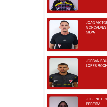
JOÃO VICTO
GONÇALVES
SILVA
JORDAN BR
LOPES ROC
JOSIENE DI
PEREIRA