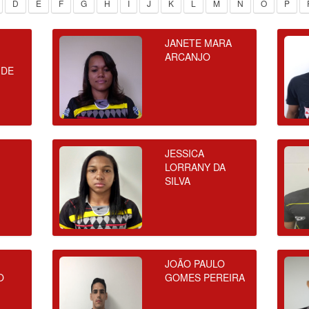
D
E
F
G
H
I
J
K
L
M
N
O
P
JANETE MARA
ARCANJO
 DE
JESSICA
LORRANY DA
SILVA
JOÃO PAULO
O
GOMES PEREIRA