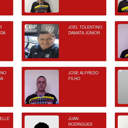
R
JOEL TOLENTINO
 DA
DAMATA JÚNIOR
UNO
JOSE ALFREDO
HA
FILHO
NELLE
JUAN
RODRIGUES