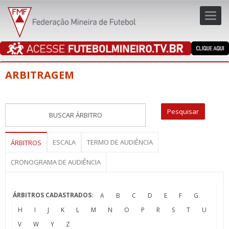
Toggl
navig
navig
ARBITRAGEM
ESCALA
TERMO DE AUDIÊNCIA
ÁRBITROS
CRONOGRAMA DE AUDIÊNCIA
ÁRBITROS CADASTRADOS:
A
B
C
D
E
F
G
H
I
J
K
L
M
N
O
P
R
S
T
U
V
W
Y
Z