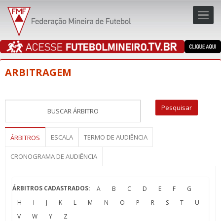
Toggl
navig
navig
ARBITRAGEM
ESCALA
TERMO DE AUDIÊNCIA
ÁRBITROS
CRONOGRAMA DE AUDIÊNCIA
ÁRBITROS CADASTRADOS:
A
B
C
D
E
F
G
H
I
J
K
L
M
N
O
P
R
S
T
U
V
W
Y
Z