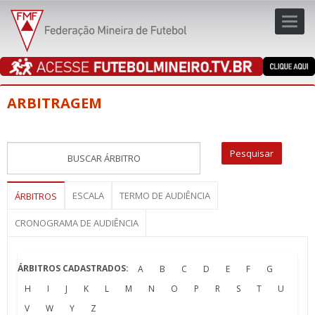
Toggl
navig
navig
ARBITRAGEM
ESCALA
TERMO DE AUDIÊNCIA
ÁRBITROS
CRONOGRAMA DE AUDIÊNCIA
ÁRBITROS CADASTRADOS:
A
B
C
D
E
F
G
H
I
J
K
L
M
N
O
P
R
S
T
U
V
W
Y
Z