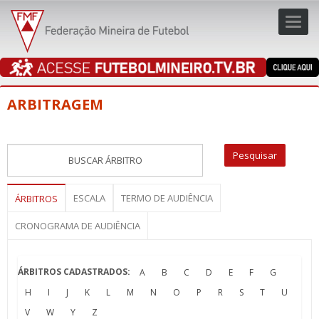
Toggl
navig
navig
ARBITRAGEM
ESCALA
TERMO DE AUDIÊNCIA
ÁRBITROS
CRONOGRAMA DE AUDIÊNCIA
ÁRBITROS CADASTRADOS:
A
B
C
D
E
F
G
H
I
J
K
L
M
N
O
P
R
S
T
U
V
W
Y
Z