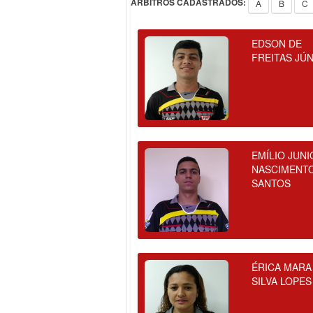
ÁRBITROS CADASTRADOS:
A
B
C
EDSON DE
FREITAS JÚ
EMÍLIO JUNI
NASCIMENT
SANTOS
ÉRICA MARA
SILVA LOPES