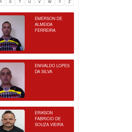
R
S
T
U
V
W
Y
Z
EMERSON DE
ALMEIDA
FERREIRA
ENIVALDO LOPES
DA SILVA
ERIKSON
FABRICIO DE
SOUZA VIEIRA