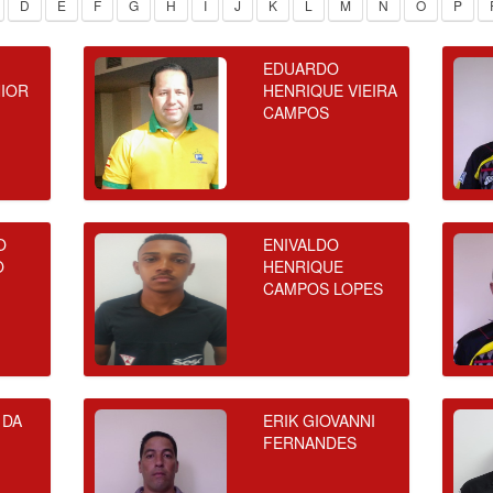
D
E
F
G
H
I
J
K
L
M
N
O
P
EDUARDO
NIOR
HENRIQUE VIEIRA
CAMPOS
O
ENIVALDO
O
HENRIQUE
CAMPOS LOPES
 DA
ERIK GIOVANNI
FERNANDES