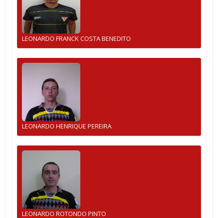
LEONARDO FRANCK COSTA BENEDITO
LEONARDO HENRIQUE PEREIRA
LEONARDO ROTONDO PINTO