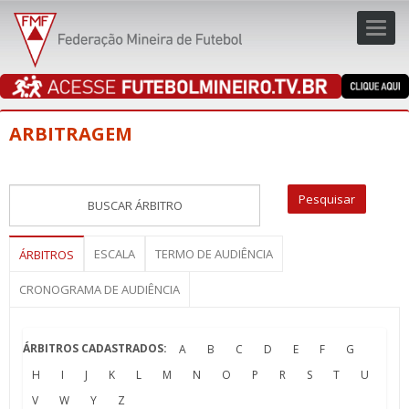
Toggl
navig
navig
ARBITRAGEM
ESCALA
TERMO DE AUDIÊNCIA
ÁRBITROS
CRONOGRAMA DE AUDIÊNCIA
ÁRBITROS CADASTRADOS:
A
B
C
D
E
F
G
H
I
J
K
L
M
N
O
P
R
S
T
U
V
W
Y
Z