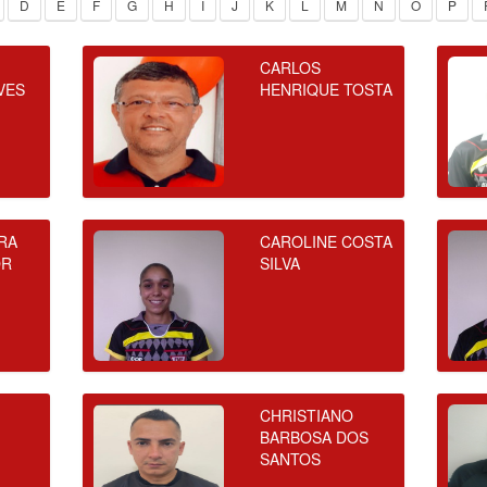
D
E
F
G
H
I
J
K
L
M
N
O
P
CARLOS
VES
HENRIQUE TOSTA
RA
CAROLINE COSTA
OR
SILVA
CHRISTIANO
BARBOSA DOS
SANTOS