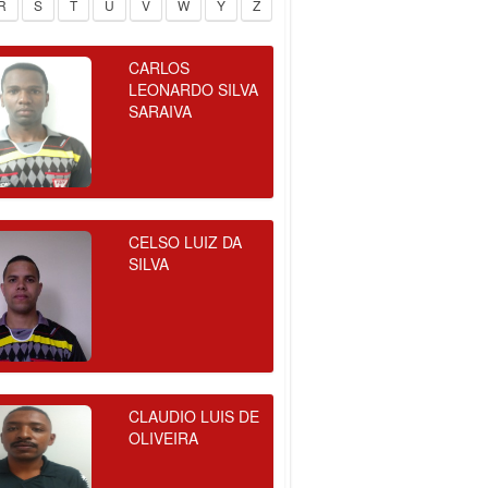
R
S
T
U
V
W
Y
Z
CARLOS
LEONARDO SILVA
SARAIVA
CELSO LUIZ DA
SILVA
CLAUDIO LUIS DE
OLIVEIRA