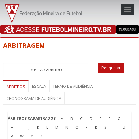
Toggl
navig
navig
ARBITRAGEM
ESCALA
TERMO DE AUDIÊNCIA
ÁRBITROS
CRONOGRAMA DE AUDIÊNCIA
ÁRBITROS CADASTRADOS:
A
B
C
D
E
F
G
H
I
J
K
L
M
N
O
P
R
S
T
U
V
W
Y
Z