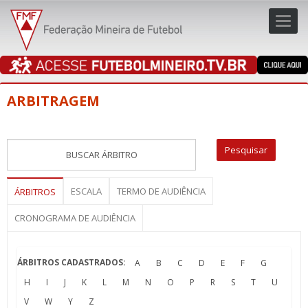
Toggl
navig
navig
ARBITRAGEM
ESCALA
TERMO DE AUDIÊNCIA
ÁRBITROS
CRONOGRAMA DE AUDIÊNCIA
ÁRBITROS CADASTRADOS:
A
B
C
D
E
F
G
H
I
J
K
L
M
N
O
P
R
S
T
U
V
W
Y
Z