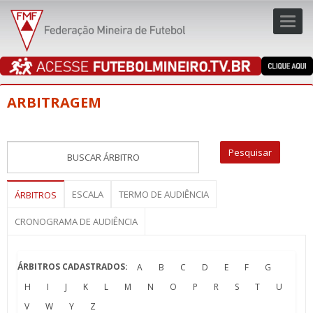
Toggl
navig
navig
ARBITRAGEM
ESCALA
TERMO DE AUDIÊNCIA
ÁRBITROS
CRONOGRAMA DE AUDIÊNCIA
ÁRBITROS CADASTRADOS:
A
B
C
D
E
F
G
H
I
J
K
L
M
N
O
P
R
S
T
U
V
W
Y
Z