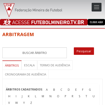
Toggl
navig
navig
ARBITRAGEM
ESCALA
TERMO DE AUDIÊNCIA
ÁRBITROS
CRONOGRAMA DE AUDIÊNCIA
ÁRBITROS CADASTRADOS:
A
B
C
D
E
F
G
H
I
J
K
L
M
N
O
P
R
S
T
U
V
W
Y
Z